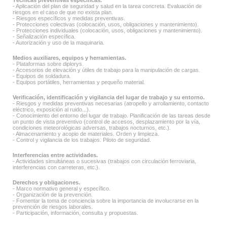
Técnicas preventivas específicas.
- Aplicación del plan de seguridad y salud en la tarea concreta. Evaluación de
riesgos en el caso de que no exista plan.
- Riesgos específicos y medidas preventivas.
- Protecciones colectivas (colocación, usos, obligaciones y mantenimiento).
- Protecciones individuales (colocación, usos, obligaciones y mantenimiento).
- Señalización específica.
- Autorización y uso de la maquinaria.
Medios auxiliares, equipos y herramientas.
- Plataformas sobre diplorys.
- Accesorios de elevación y útiles de trabajo para la manipulación de cargas.
- Equipos de soldadura.
- Equipos portátiles, herramientas y pequeño material.
Verificación, identificación y vigilancia del lugar de trabajo y su entorno.
- Riesgos y medidas preventivas necesarias (atropello y arrollamiento, contacto
eléctrico, exposición al ruido...).
- Conocimiento del entorno del lugar de trabajo. Planificación de las tareas desde
un punto de vista preventivo (control de accesos, desplazamiento por la vía,
condiciones meteorológicas adversas, trabajos nocturnos, etc.).
- Almacenamiento y acopio de materiales. Orden y limpieza.
- Control y vigilancia de los trabajos. Piloto de seguridad.
Interferencias entre actividades.
- Actividades simultáneas o sucesivas (trabajos con circulación ferroviaria,
interferencias con carreteras, etc.).
Derechos y obligaciones.
- Marco normativo general y específico.
- Organización de la prevención.
- Fomentar la toma de conciencia sobre la importancia de involucrarse en la
prevención de riesgos laborales.
- Participación, información, consulta y propuestas.