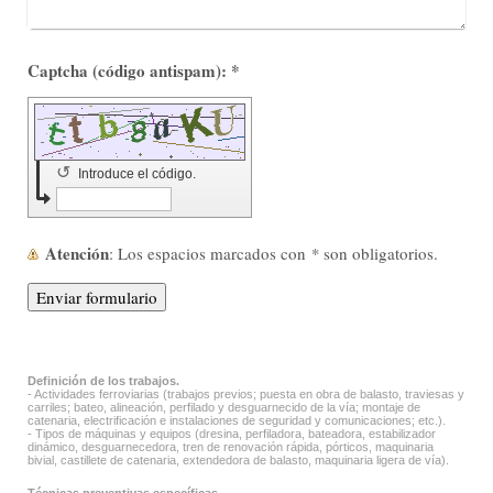
Captcha (código antispam): *
↺
Introduce el código.
Atención
: Los espacios marcados con
*
son obligatorios.
Definición de los trabajos.
- Actividades ferroviarias (trabajos previos; puesta en obra de balasto, traviesas y
carriles; bateo, alineación, perfilado y desguarnecido de la vía; montaje de
catenaria, electrificación e instalaciones de seguridad y comunicaciones; etc.).
- Tipos de máquinas y equipos (dresina, perfiladora, bateadora, estabilizador
dinámico, desguarnecedora, tren de renovación rápida, pórticos, maquinaria
bivial, castillete de catenaria, extendedora de balasto, maquinaria ligera de vía).